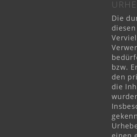
URHE
Die du
diesen
Vervie
Verwer
bedürf
bzw. E
den pr
die Inh
wurden
Insbes
gekenn
Urhebe
einen 