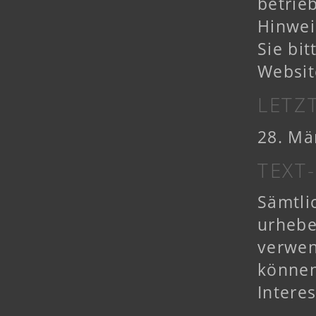
betrie
Hinwei
Sie bi
Websit
LETZ
28. Mä
TEXT
Sämtli
urhebe
verwen
können
Intere