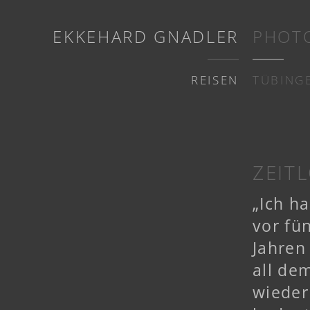
EKKEHARD GNADLER
PHOT
REISEN
TÜBING
ZEIT
„Ich ha
vor fü
Jahren
all de
wieder