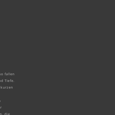
o fallen
d Tiefe.
 kurzen
n
er
n, die