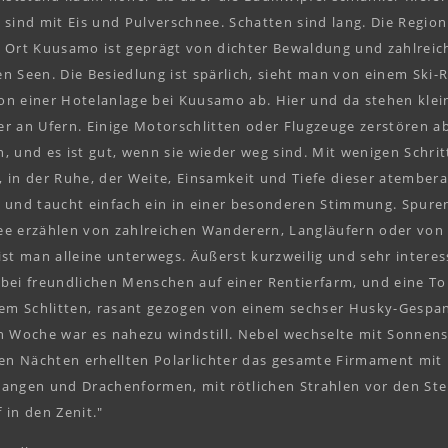
 sind mit Eis und Pulverschnee. Schatten sind lang. Die Regio
n Ort Kuusamo ist geprägt von dichter Bewaldung und zahlreic
n Seen. Die Besiedlung ist spärlich, sieht man von einem Ski-R
on einer Hotelanlage bei Kuusamo ab. Hier und da stehen kle
r an Ufern. Einige Motorschlitten oder Flugzeuge zerstören a
jäh, und es ist gut, wenn sie wieder weg sind. Mit wenigen Schri
le, in der Ruhe, der Weite, Einsamkeit und Tiefe dieser atembe
 und taucht einfach ein in einer besonderen Stimmung. Spuren
e erzählen von zahlreichen Wanderern, Langläufern oder von 
ist man alleine unterwegs. Äußerst kurzweilig und sehr interes
bei freundlichen Menschen auf einer Rentierfarm, und eine To
lem Schlitten, rasant gezogen von einem sechser Husky-Gespan
n Woche war es nahezu windstill. Nebel wechselte mit Sonnen
ren Nächten erhellten Polarlichter das gesamte Firmament mit 
angen und Drachenformen, mit rötlichen Strahlen vor den Ste
 in den Zenit."