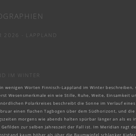
OGRAPHIEN
 2026 - LAPPLAND
ND IM WINTER
 in wenigen Worten Finnisch-Lappland im Winter beschreiben, s
rst Wesensmerkmale ein wie Stille, Ruhe, Weite, Einsamkeit un
nördlichen Polarkreises beschreibt die Sonne im Verlauf eines
ebruar einen flachen Tagbogen über dem Südhorizont, und die
zeiten morgens wie abends halten spürbar länger an als es i
 Gefilden zur selben Jahreszeit der Fall ist. Im Meridian ragt d
ststand kaum höher als über die Baumwipfel schlanker Kiefer