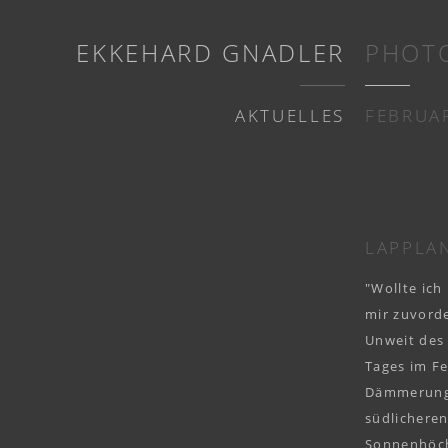
EKKEHARD GNADLER
PHOT
AKTUELLES
FEBRUAR
LAPPLA
"Wollte ich
mir zuvorde
Unweit des 
Tages im F
Dämmerungs
südlicheren
Sonnenhöch