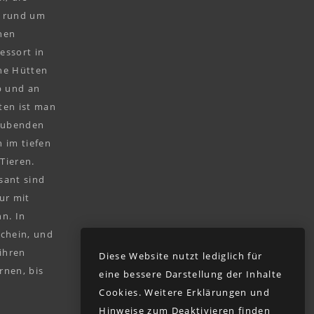
n rund um
hen
essort in
ine Hütten
b und an
tten ist man
raubenden
 im tiefen
Tieren.
sant sind
ur mit
n. In
schein, und
ihren
Diese Website nutzt lediglich für
rnen, bis
eine bessere Darstellung der Inhalte
Cookies. Weitere Erklärungen und
Hinweise zum Deaktivieren finden