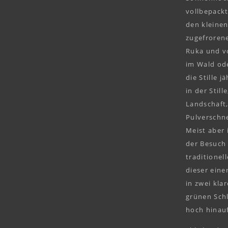
vollbepackt
den kleine
zugefrorene
Ruka und v
im Wald ode
die Stille 
in der Stil
Landschaft,
Pulverschne
Meist aber 
der Besuch 
traditionel
dieser eine
in zwei kla
grünen Schl
hoch hinauf